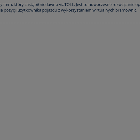
207,00 zł
system, który zastąpił niedawno viaTOLL. Jest to nowoczesne rozwiązanie op
ILANIA Z GNIAZDA
a pozycji użytkownika pojazdu z wykorzystaniem wirtualnych bramownic.
ZAPALNICZKI
276,00 zł
 regularna:
276,00 zł
iższa cena:
konfiguruj