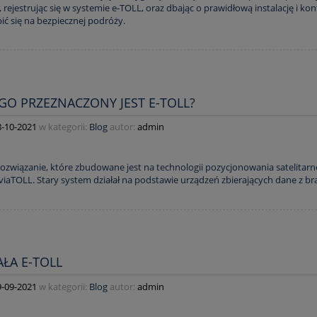
 rejestrując się w systemie e-TOLL, oraz dbając o prawidłową instalację i 
pić się na bezpiecznej podróży.
GO PRZEZNACZONY JEST E-TOLL?
8-10-2021
w kategorii:
Blog
autor:
admin
rozwiązanie, które zbudowane jest na technologii pozycjonowania satelita
viaTOLL. Stary system działał na podstawie urządzeń zbierających dane z b
AŁA E-TOLL
FMC880 4G LTE OBU -
astępca FMT100
9-09-2021
w kategorii:
Blog
autor:
admin
rniejszego urządzenia -
ODZAJ SAMOCHODÓW -