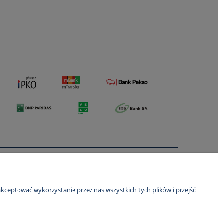
O nas
ści
Kontakt i dane firmy
kceptować wykorzystanie przez nas wszystkich tych plików i przejść
O firmie
Certyfikaty