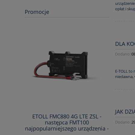
urządzenie,
opłat i sku
Promocje
DLA KO
Dodano:
0
E-TOLL to 
niedawna, 
JAK DZI
ETOLL FMC880 4G LTE ZSL -
ETOLL 
następca FMT100
n
Dodano:
2
najpopularniejszego urządzenia -
najpopula
KAŻDY RODZAJ SAMOCHODÓW -
KAŻDY R