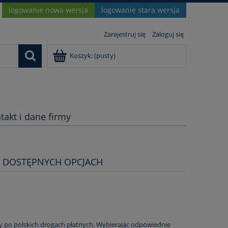
logowanie nowa wersja
logowanie stara wersja
Zarejestruj się
Zaloguj się
Koszyk:
(pusty)
takt i dane firmy
O DOSTĘPNYCH OPCJACH
y po polskich drogach płatnych. Wybierając odpowiednie