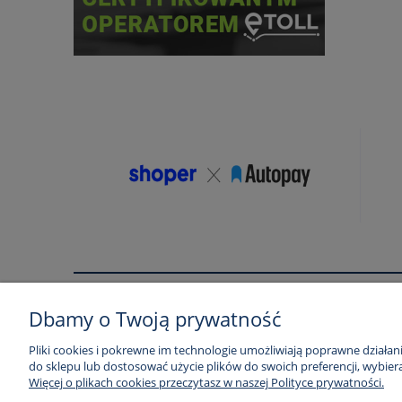
Pomoc
Moje konto
Dbamy o Twoją prywatność
Regulamin
Twoje zamówienia
Pliki cookies i pokrewne im technologie umożliwiają poprawne działa
do sklepu lub dostosować użycie plików do swoich preferencji, wybiera
Zwroty i reklamacje
Ustawienia konta
Więcej o plikach cookies przeczytasz w naszej Polityce prywatności.
Regulamin usług pozycjonowania
Przechowalnia