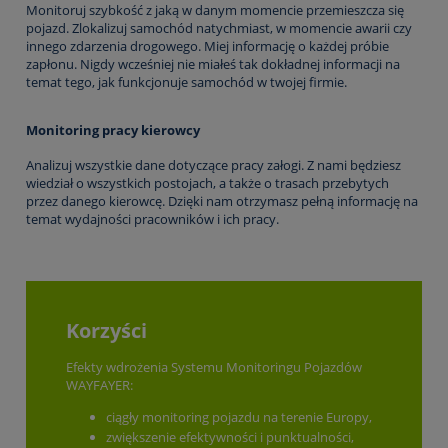
Monitoruj szybkość z jaką w danym momencie przemieszcza się
pojazd. Zlokalizuj samochód natychmiast, w momencie awarii czy
innego zdarzenia drogowego. Miej informację o każdej próbie
zapłonu. Nigdy wcześniej nie miałeś tak dokładnej informacji na
temat tego, jak funkcjonuje samochód w twojej firmie.
Monitoring pracy kierowcy
Analizuj wszystkie dane dotyczące pracy załogi. Z nami będziesz
wiedział o wszystkich postojach, a także o trasach przebytych
przez danego kierowcę. Dzięki nam otrzymasz pełną informację na
temat wydajności pracowników i ich pracy.
Korzyści
Efekty wdrożenia Systemu Monitoringu Pojazdów
WAYFAYER:
ciągły monitoring pojazdu na terenie Europy,
zwiększenie efektywności i punktualności,