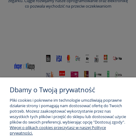
zegarku. Ciągle rozwijamy nasze oprogramowanie oraz elektronikę
co pozwala wychodzić na przeciw oczekiwaniom
Dbamy o Twoją prywatność
Pliki cookies i pokrewne im technologie umożliwiają poprawne
Pomoc
działanie strony i pomagają nam dostosować ofertę do Twoich
potrzeb. Możesz zaakceptować wykorzystanie przez nas
wszystkich tych plików i przejść do sklepu lub dostosować użycie
Moje konto
plików do swoich preferencji, wybierając opcję "Dostosuj zgody".
Więcej o plikach cookies przeczytasz w naszej Polityce
Płatności i dostawa
prywatności.