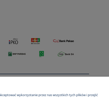
O nas
ści
Kontakt i dane firmy
kceptować wykorzystanie przez nas wszystkich tych plików i przejść
O firmie
Certyfikaty