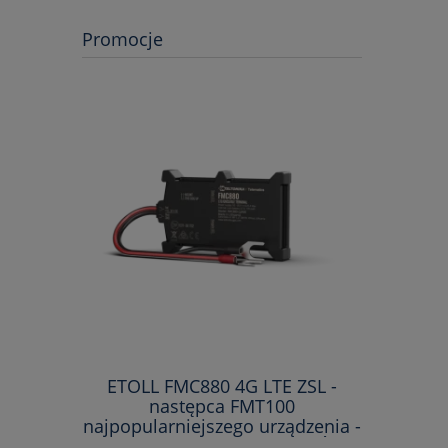
Promocje
ETOLL FMC880 4G LTE ZSL -
ETOLL 
następca FMT100
n
najpopularniejszego urządzenia -
najpopula
KAŻDY RODZAJ SAMOCHODÓW -
KAŻDY R