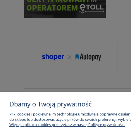
Pomoc
Moje konto
Dbamy o Twoją prywatność
Regulamin
Twoje zamówienia
Pliki cookies i pokrewne im technologie umożliwiają poprawne działa
do sklepu lub dostosować użycie plików do swoich preferencji, wybiera
Zwroty i reklamacje
Ustawienia konta
Więcej o plikach cookies przeczytasz w naszej Polityce prywatności.
Regulamin usług pozycjonowania
Przechowalnia