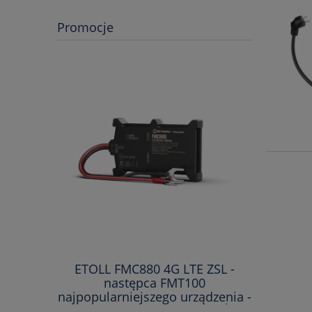
Promocje
ETOLL FMC880 4G LTE ZSL -
ETOLL 
następca FMT100
n
najpopularniejszego urządzenia -
najpopula
KAŻDY RODZAJ SAMOCHODÓW -
KAŻDY R