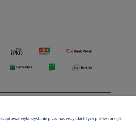
O nas
ści
Kontakt i dane firmy
kceptować wykorzystanie przez nas wszystkich tych plików i przejść
O firmie
Certyfikaty