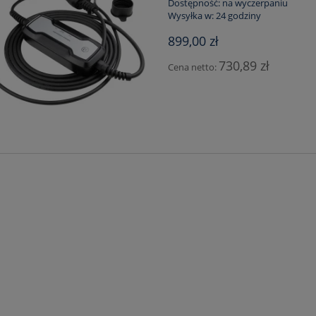
Dostępność:
na wyczerpaniu
Wysyłka w:
24 godziny
899,00 zł
730,89 zł
Cena netto:
FMC880 4G LTE OBU -
astępca FMT100
rniejszego urządzenia -
ODZAJ SAMOCHODÓW -