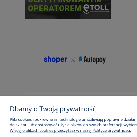
Pomoc
Moje konto
Dbamy o Twoją prywatność
Regulamin
Twoje zamówienia
Pliki cookies i pokrewne im technologie umożliwiają poprawne działa
do sklepu lub dostosować użycie plików do swoich preferencji, wybiera
Zwroty i reklamacje
Ustawienia konta
Więcej o plikach cookies przeczytasz w naszej Polityce prywatności.
Regulamin usług pozycjonowania
Przechowalnia