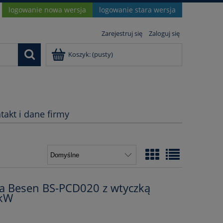
logowanie nowa wersja
logowanie stara wersja
Zarejestruj się
Zaloguj się
Koszyk:
(pusty)
takt i dane firmy
a Besen BS-PCD020 z wtyczką
6kW